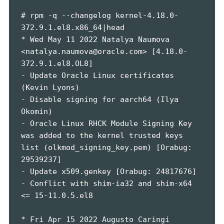
# rpm -q --changelog kernel-4.18.0-
372.9.1.el8.x86_64|head

* Wed May 11 2022 Natalya Naumova 
<natalya.naumova@oracle.com> [4.18.0-
372.9.1.el8.OL8]

- Update Oracle Linux certificates 
(Kevin Lyons)

- Disable signing for aarch64 (Ilya 
Okomin)

- Oracle Linux RHCK Module Signing Key 
was added to the kernel trusted keys 
list (olkmod_signing_key.pem) [Orabug: 
29539237]

- Update x509.genkey [Orabug: 24817676]

- Conflict with shim-ia32 and shim-x64 
<= 15-11.0.5.el8

* Fri Apr 15 2022 Augusto Caringi 