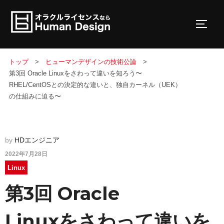
コンテンツへスキップ
サイド
トップ
ヒューマンデザインの技術公論
第3回 Oracle Linuxをさわって違いを知ろう〜
RHEL/CentOSとの決定的な違いと、独自カーネル（UEK）
の仕組みに迫る〜
by
HDエンジニア
投稿日:
2022年7月28日
Linux
第3回 Oracle
Linuxをさわって違いを