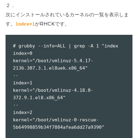
２．
次にインストールされているカーネルの一覧を表示しま
す。
がRHCKです。
index=1
# grubby --info=ALL | grep -A 1 ^index

index=0

kernel="/boot/vmlinuz-5.4.17-
2136.307.3.1.el8uek.x86_64"

--

index=1

kernel="/boot/vmlinuz-4.18.0-
372.9.1.el8.x86_64"

--

index=2

kernel="/boot/vmlinuz-0-rescue-
5b64998859b34f7884afea6dd27a9390"