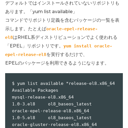
デフォルトではインストールされていないリポジトリも
あります。「yum list available」
コマンドでリポジトリ定義を含むパッケージの一覧を表
示します。たとえば
oracle-epel-release-
はRHEL系ディストリビューションでよく使われる
el8
「EPEL」リポジトリです。
yum install oracle-
を実行するだけで、
epel-release-el8
EPELのパッケージを利用できるようになります。
$ yum list available *release-el8.x86_64

Available Packages

mysql-release-el8.x86_64                         
1.0-3.el8     ol8_baseos_latest

oracle-epel-release-el8.x86_64                   
1.0-5.el8     ol8_baseos_latest

oracle-gluster-release-el8.x86_64                