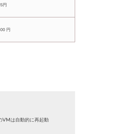
45円
500 円
のVMは自動的に再起動