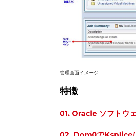
管理画面イメージ
特徴
01. Oracle ソ
02. Dom0でKsp