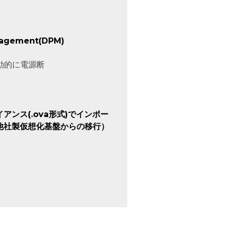
agement(DPM)
動的に電源断
アンス(.ova形式)でインポー
他社製仮想化基盤からの移行）